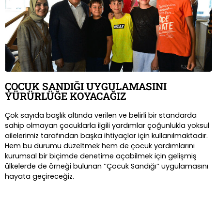
ÇOCUK SANDIĞI UYGULAMASINI
YÜRÜRLÜĞE KOYACAĞIZ
Çok sayıda başlık altında verilen ve belirli bir standarda
sahip olmayan çocuklarla ilgili yardımlar çoğunlukla yoksul
ailelerimiz tarafından başka ihtiyaçlar için kullanılmaktadır.
Hem bu durumu düzeltmek hem de çocuk yardımlarını
kurumsal bir biçimde denetime açabilmek için gelişmiş
ülkelerde de örneği bulunan ‘’Çocuk Sandığı’’ uygulamasını
Ali Babacan'ın Sosyal Politikalar
hayata geçireceğiz.
Eylem Planı 2 Sunumu