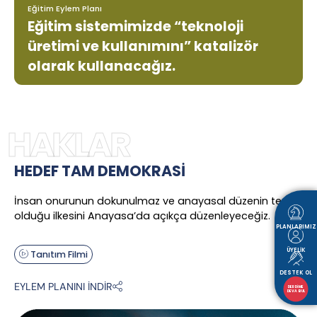
Eğitim Eylem Planı
Eğitim sistemimizde “teknoloji
üretimi ve kullanımını” katalizör
olarak kullanacağız.
HAKLAR
HEDEF TAM DEMOKRASİ
İnsan onurunun dokunulmaz ve anayasal düzenin temeli
olduğu ilkesini Anayasa’da açıkça düzenleyeceğiz.
PLANLARIMIZ
ÜYELİK
Tanıtım Filmi
DESTEK OL
EYLEM PLANINI İNDİR
DERDİME
DEVA BUL