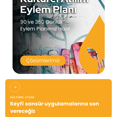
KÜLTÜREL ATILIM
Keyfî sansür uygulamalarına son
vereceğiz