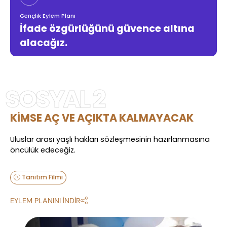
Gençlik Eylem Planı
İfade özgürlüğünü güvence altına
alacağız.
SOSYAL 2
KİMSE AÇ VE AÇIKTA KALMAYACAK
Uluslar arası yaşlı hakları sözleşmesinin hazırlanmasına
öncülük edeceğiz.
Tanıtım Filmi
EYLEM PLANINI İNDİR